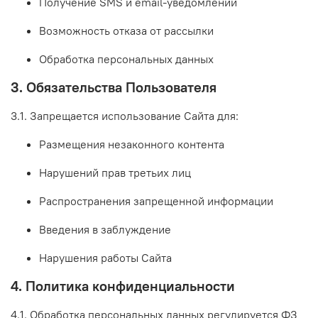
Получение
SMS
и
email-уведомлений
Возможность
отказа
от
рассылки
Обработка
персональных
данных
3.
Обязательства
Пользователя
3.1.
Запрещается
использование
Сайта
для:
Размещения
незаконного
контента
Нарушений
прав
третьих
лиц
Распространения
запрещенной
информации
Введения
в
заблуждение
Нарушения
работы
Сайта
4.
Политика
конфиденциальности
4.1.
Обработка
персональных
данных
регулируется
ФЗ