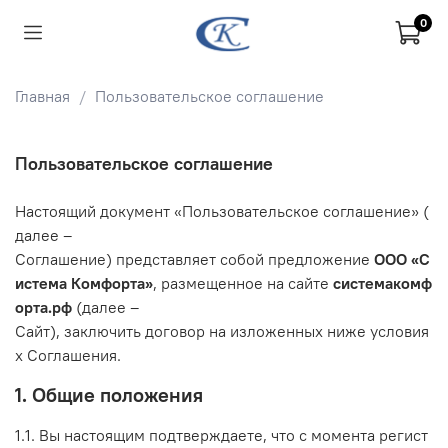
0
Главная
Пользовательское соглашение
Пользовательское соглашение
Настоящий
документ
«Пользовательское
соглашение»
(
далее
–
Соглашение)
представляет
собой
предложение
ООО
«С
истема
Комфорта»
,
размещенное
на
сайте
системакомф
орта.рф
(далее
–
Сайт),
заключить
договор
на
изложенных
ниже
условия
х
Соглашения.
1.
Общие
положения
1.1.
Вы
настоящим
подтверждаете,
что
с
момента
регист