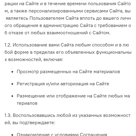
рации
на
Сайте
и
в
течение
времени
пользования
Сайто
м,
а
также
персонализированными
сервисами
Сайта,
вы
являетесь
Пользователем
Сайта
вплоть
до
вашего
личн
ого
обращения
в
администрацию
Сайта
с
требованием
о
б
отказе
от
любых
взаимоотношений
с
Сайтом.
1.2.
Использование
вами
Сайта
любым
способом
и
в
лю
бой
форме
в
пределах
его
объявленных
функциональны
х
возможностей,
включая:
Просмотр
размещенных
на
Сайте
материалов
Регистрация
и/или
авторизация
на
Сайте
Размещение
или
отображение
на
Сайте
любых
ма
териалов
1.3.
Воспользовавшись
любой
из
указанных
возможност
ей,
вы
подтверждаете:
Ознакомление
с
условиями
Соглашения